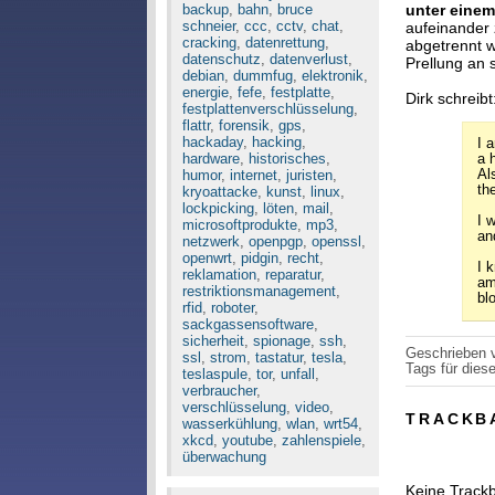
backup
,
bahn
,
bruce
unter einem
schneier
,
ccc
,
cctv
,
chat
,
aufeinander 
cracking
,
datenrettung
,
abgetrennt 
datenschutz
,
datenverlust
,
Prellung an
debian
,
dummfug
,
elektronik
,
energie
,
fefe
,
festplatte
,
Dirk schreibt
festplattenverschlüsselung
,
flattr
,
forensik
,
gps
,
hackaday
,
hacking
,
I 
hardware
,
historisches
,
a 
humor
,
internet
,
juristen
,
Al
th
kryoattacke
,
kunst
,
linux
,
lockpicking
,
löten
,
mail
,
I 
microsoftprodukte
,
mp3
,
an
netzwerk
,
openpgp
,
openssl
,
openwrt
,
pidgin
,
recht
,
I 
reklamation
,
reparatur
,
am
restriktionsmanagement
,
bl
rfid
,
roboter
,
sackgassensoftware
,
sicherheit
,
spionage
,
ssh
,
Geschrieben
ssl
,
strom
,
tastatur
,
tesla
,
Tags für diese
teslaspule
,
tor
,
unfall
,
verbraucher
,
verschlüsselung
,
video
,
TRACKB
wasserkühlung
,
wlan
,
wrt54
,
xkcd
,
youtube
,
zahlenspiele
,
überwachung
Keine Track