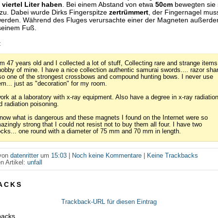
 viertel Liter haben
. Bei einem Abstand von etwa
50cm
bewegten sie s
zu. Dabei wurde Dirks Fingerspitze
zertrümmert
, der Fingernagel mus
werden. Während des Fluges verursachte einer der Magneten außerde
 seinem Fuß.
:
am 47 years old and I collected a lot of stuff, Collecting rare and strange items
hobby of mine. I have a nice collection authentic samurai swords.... razor sha
so one of the strongest crossbows and compound hunting bows. I never use
em... just as "decoration" for my room.
work at a laboratory with x-ray equipment. Also have a degree in x-ray radiatio
d radiation poisoning.
know what is dangerous and these magnets I found on the Internet were so
azingly strong that I could not resist not to buy them all four. I have two
ocks... one round with a diameter of 75 mm and 70 mm in length.
 von
datenritter
um
15:03
|
Noch keine Kommentare
|
Keine Trackbacks
n Artikel:
unfall
ACKS
Trackback-URL für diesen Eintrag
backs