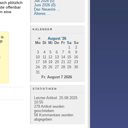
Juli 2026 (0)
ich plötzlich
Juni 2026 (0)
ste offenbar
Das Neueste ...
m eine
Älteres ...
KALENDER
 is
August '26
rp.
Mo
Di
Mi
Do
Fr
Sa
So
1
2
3
4
5
6
7
8
9
10
11
12
13
14
15
16
n
17
18
19
20
21
22
23
24
25
26
27
28
29
30
31
Fr. August 7 2026
STATISTIKEN
Letzter Artikel:
25.08.2025
10:55
279
Artikel wurden
geschrieben
58
Kommentare wurden
abgegeben