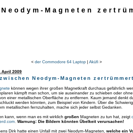
 Neodym-Magneten zertrü
<
der Commodore 64 Laptop
|
Aküfi
>
 April 2009
 zwischen Neodym-Magneten zertrümmer
gnete
können wegen ihrer großen Magnetkraft durchaus gefährlich wer
mplaren kämpft man schon, um sie auseinander zu schieben oder ohn
von einer metallischen Oberfläche zu entfernen. Kaum jemand denkt d
schluckt werden könnten, zum Beispiel von Kindern. Über die Schwierigk
em metallischen fernzuhalten, mache sich jeder selbst Gedanken.
en kann, wenn man es mit wirklich
großen
Magneten zu tun hat, zeigt
erd.com
.
Warnung: Die Bildern könnten Übelkeit verursachen!
ns Dirk hatte einen Unfall mit zwei Neodym-Magneten,
welche ein 