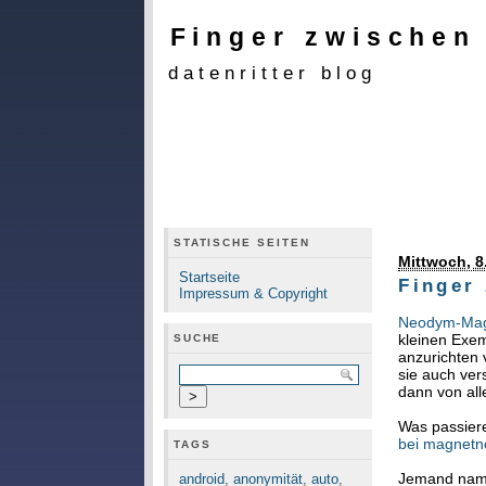
Finger zwischen
datenritter blog
STATISCHE SEITEN
Mittwoch, 8.
Startseite
Finger
Impressum & Copyright
Neodym-Ma
kleinen Exe
SUCHE
anzurichten 
sie auch ver
dann von all
Was passier
bei magnetn
TAGS
Jemand name
android
,
anonymität
,
auto
,