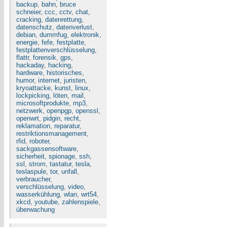
backup
,
bahn
,
bruce
schneier
,
ccc
,
cctv
,
chat
,
cracking
,
datenrettung
,
datenschutz
,
datenverlust
,
debian
,
dummfug
,
elektronik
,
energie
,
fefe
,
festplatte
,
festplattenverschlüsselung
,
flattr
,
forensik
,
gps
,
hackaday
,
hacking
,
hardware
,
historisches
,
humor
,
internet
,
juristen
,
kryoattacke
,
kunst
,
linux
,
lockpicking
,
löten
,
mail
,
microsoftprodukte
,
mp3
,
netzwerk
,
openpgp
,
openssl
,
openwrt
,
pidgin
,
recht
,
reklamation
,
reparatur
,
restriktionsmanagement
,
rfid
,
roboter
,
sackgassensoftware
,
sicherheit
,
spionage
,
ssh
,
ssl
,
strom
,
tastatur
,
tesla
,
teslaspule
,
tor
,
unfall
,
verbraucher
,
verschlüsselung
,
video
,
wasserkühlung
,
wlan
,
wrt54
,
xkcd
,
youtube
,
zahlenspiele
,
überwachung