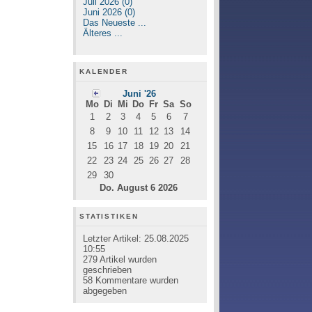
Juli 2026 (0)
Juni 2026 (0)
Das Neueste ...
Älteres ...
KALENDER
Juni '26
Mo
Di
Mi
Do
Fr
Sa
So
1
2
3
4
5
6
7
8
9
10
11
12
13
14
15
16
17
18
19
20
21
22
23
24
25
26
27
28
29
30
Do. August 6 2026
STATISTIKEN
Letzter Artikel:
25.08.2025
10:55
279
Artikel wurden
geschrieben
58
Kommentare wurden
abgegeben