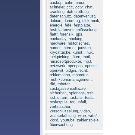
backup
,
bahn
,
bruce
schneier
,
ccc
,
cctv
,
chat
,
cracking
,
datenrettung
,
datenschutz
,
datenverlust
,
debian
,
dummfug
,
elektronik
,
energie
,
fefe
,
festplatte
,
festplattenverschlüsselung
,
flattr
,
forensik
,
gps
,
hackaday
,
hacking
,
hardware
,
historisches
,
humor
,
internet
,
juristen
,
kryoattacke
,
kunst
,
linux
,
lockpicking
,
löten
,
mail
,
microsoftprodukte
,
mp3
,
netzwerk
,
openpgp
,
openssl
,
openwrt
,
pidgin
,
recht
,
reklamation
,
reparatur
,
restriktionsmanagement
,
rfid
,
roboter
,
sackgassensoftware
,
sicherheit
,
spionage
,
ssh
,
ssl
,
strom
,
tastatur
,
tesla
,
teslaspule
,
tor
,
unfall
,
verbraucher
,
verschlüsselung
,
video
,
wasserkühlung
,
wlan
,
wrt54
,
xkcd
,
youtube
,
zahlenspiele
,
überwachung