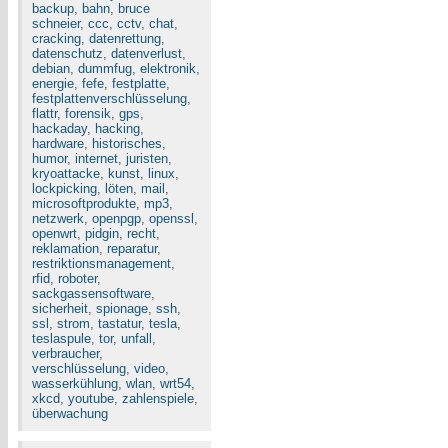
backup
,
bahn
,
bruce
schneier
,
ccc
,
cctv
,
chat
,
cracking
,
datenrettung
,
datenschutz
,
datenverlust
,
debian
,
dummfug
,
elektronik
,
energie
,
fefe
,
festplatte
,
festplattenverschlüsselung
,
flattr
,
forensik
,
gps
,
hackaday
,
hacking
,
hardware
,
historisches
,
humor
,
internet
,
juristen
,
kryoattacke
,
kunst
,
linux
,
lockpicking
,
löten
,
mail
,
microsoftprodukte
,
mp3
,
netzwerk
,
openpgp
,
openssl
,
openwrt
,
pidgin
,
recht
,
reklamation
,
reparatur
,
restriktionsmanagement
,
rfid
,
roboter
,
sackgassensoftware
,
sicherheit
,
spionage
,
ssh
,
ssl
,
strom
,
tastatur
,
tesla
,
teslaspule
,
tor
,
unfall
,
verbraucher
,
verschlüsselung
,
video
,
wasserkühlung
,
wlan
,
wrt54
,
xkcd
,
youtube
,
zahlenspiele
,
überwachung