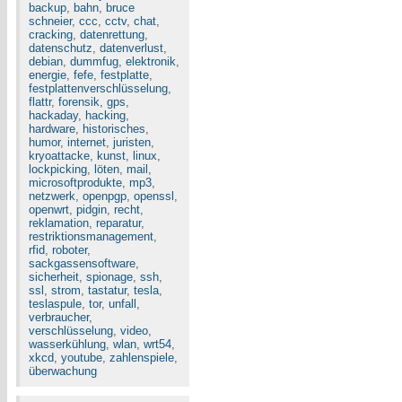
backup
,
bahn
,
bruce
schneier
,
ccc
,
cctv
,
chat
,
cracking
,
datenrettung
,
datenschutz
,
datenverlust
,
debian
,
dummfug
,
elektronik
,
energie
,
fefe
,
festplatte
,
festplattenverschlüsselung
,
flattr
,
forensik
,
gps
,
hackaday
,
hacking
,
hardware
,
historisches
,
humor
,
internet
,
juristen
,
kryoattacke
,
kunst
,
linux
,
lockpicking
,
löten
,
mail
,
microsoftprodukte
,
mp3
,
netzwerk
,
openpgp
,
openssl
,
openwrt
,
pidgin
,
recht
,
reklamation
,
reparatur
,
restriktionsmanagement
,
rfid
,
roboter
,
sackgassensoftware
,
sicherheit
,
spionage
,
ssh
,
ssl
,
strom
,
tastatur
,
tesla
,
teslaspule
,
tor
,
unfall
,
verbraucher
,
verschlüsselung
,
video
,
wasserkühlung
,
wlan
,
wrt54
,
xkcd
,
youtube
,
zahlenspiele
,
überwachung