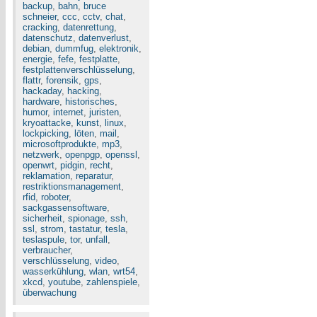
backup
,
bahn
,
bruce
schneier
,
ccc
,
cctv
,
chat
,
cracking
,
datenrettung
,
datenschutz
,
datenverlust
,
debian
,
dummfug
,
elektronik
,
energie
,
fefe
,
festplatte
,
festplattenverschlüsselung
,
flattr
,
forensik
,
gps
,
hackaday
,
hacking
,
hardware
,
historisches
,
humor
,
internet
,
juristen
,
kryoattacke
,
kunst
,
linux
,
lockpicking
,
löten
,
mail
,
microsoftprodukte
,
mp3
,
netzwerk
,
openpgp
,
openssl
,
openwrt
,
pidgin
,
recht
,
reklamation
,
reparatur
,
restriktionsmanagement
,
rfid
,
roboter
,
sackgassensoftware
,
sicherheit
,
spionage
,
ssh
,
ssl
,
strom
,
tastatur
,
tesla
,
teslaspule
,
tor
,
unfall
,
verbraucher
,
verschlüsselung
,
video
,
wasserkühlung
,
wlan
,
wrt54
,
xkcd
,
youtube
,
zahlenspiele
,
überwachung