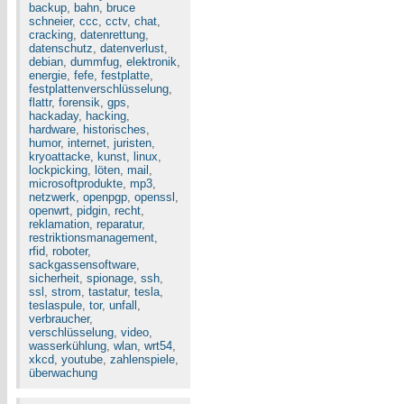
backup
,
bahn
,
bruce
schneier
,
ccc
,
cctv
,
chat
,
cracking
,
datenrettung
,
datenschutz
,
datenverlust
,
debian
,
dummfug
,
elektronik
,
energie
,
fefe
,
festplatte
,
festplattenverschlüsselung
,
flattr
,
forensik
,
gps
,
hackaday
,
hacking
,
hardware
,
historisches
,
humor
,
internet
,
juristen
,
kryoattacke
,
kunst
,
linux
,
lockpicking
,
löten
,
mail
,
microsoftprodukte
,
mp3
,
netzwerk
,
openpgp
,
openssl
,
openwrt
,
pidgin
,
recht
,
reklamation
,
reparatur
,
restriktionsmanagement
,
rfid
,
roboter
,
sackgassensoftware
,
sicherheit
,
spionage
,
ssh
,
ssl
,
strom
,
tastatur
,
tesla
,
teslaspule
,
tor
,
unfall
,
verbraucher
,
verschlüsselung
,
video
,
wasserkühlung
,
wlan
,
wrt54
,
xkcd
,
youtube
,
zahlenspiele
,
überwachung