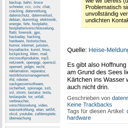
wie wir bereits (
backup
,
bahn
,
bruce
Problematisch s
schneier
,
ccc
,
cctv
,
chat
,
cracking
,
datenrettung
,
unvollständig ve
datenschutz
,
datenverlust
,
undichten Konta
debian
,
dummfug
,
elektronik
,
energie
,
fefe
,
festplatte
,
festplattenverschlüsselung
,
flattr
,
forensik
,
gps
,
hackaday
,
hacking
,
hardware
,
historisches
,
humor
,
internet
,
juristen
,
Quelle:
Heise-Meldun
kryoattacke
,
kunst
,
linux
,
lockpicking
,
löten
,
mail
,
microsoftprodukte
,
mp3
,
netzwerk
,
openpgp
,
openssl
,
Es gibt also Hoffnung
openwrt
,
pidgin
,
recht
,
am Grund des Sees lie
reklamation
,
reparatur
,
restriktionsmanagement
,
Kärtchen ins Wasser w
rfid
,
roboter
,
sackgassensoftware
,
auch nicht drin.
sicherheit
,
spionage
,
ssh
,
ssl
,
strom
,
tastatur
,
tesla
,
teslaspule
,
tor
,
unfall
,
Geschrieben von
datenr
verbraucher
,
Keine Trackbacks
verschlüsselung
,
video
,
wasserkühlung
,
wlan
,
wrt54
,
Tags für diesen Artikel:
xkcd
,
youtube
,
zahlenspiele
,
hardware
überwachung