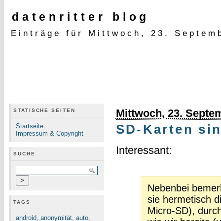
datenritter blog
Einträge für Mittwoch, 23. Septem
Mittwoch, 23. Septe
STATISCHE SEITEN
Startseite
SD-Karten sin
Impressum & Copyright
Interessant:
SUCHE
Nebenbei bemerk
sie hermetisch d
TAGS
Micro-SD), durch
android
,
anonymität
,
auto
,