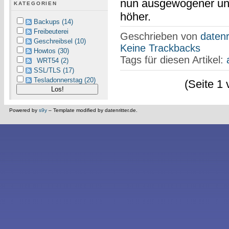
nun ausgewogener und 
KATEGORIEN
höher.
Backups (14)
Freibeuterei
Geschrieben von
datenr
Geschreibsel (10)
Keine Trackbacks
Howtos (30)
Tags für diesen Artikel:
WRT54 (2)
SSL/TLS (17)
Tesladonnerstag (20)
(Seite 1 
Powered by
s9y
– Template modified by datenritter.de.