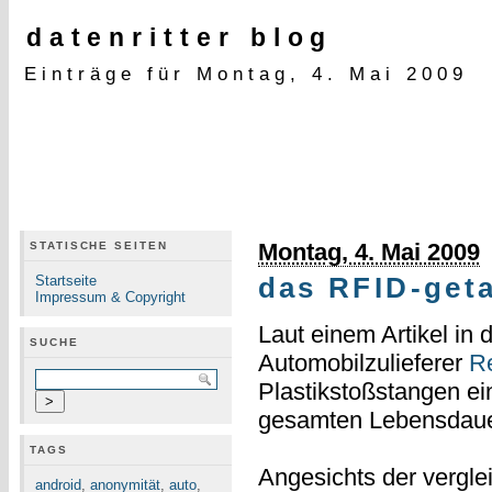
datenritter blog
Einträge für Montag, 4. Mai 2009
Montag, 4. Mai 2009
STATISCHE SEITEN
Startseite
das RFID-get
Impressum & Copyright
Laut einem Artikel in 
SUCHE
Automobilzulieferer
R
Plastikstoßstangen ei
gesamten Lebensdauer 
TAGS
Angesichts der vergle
android
,
anonymität
,
auto
,