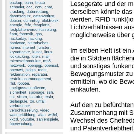
Lesegeräte und der mö
backup
,
bahn
,
bruce
schneier
,
ccc
,
cctv
,
chat
,
derselben könnte das
cracking
,
datenrettung
,
datenschutz
,
datenverlust
,
werden. RFID funkt(io
debian
,
dummfug
,
elektronik
,
energie
,
fefe
,
festplatte
,
Lichtverhältnissen au
festplattenverschlüsselung
,
möglicherweise über g
flattr
,
forensik
,
gps
,
hackaday
,
hacking
,
hardware
,
historisches
,
humor
,
internet
,
juristen
,
Im selben Heft ist ein
kryoattacke
,
kunst
,
linux
,
lockpicking
,
löten
,
mail
,
die in Städten fläche
microsoftprodukte
,
mp3
,
und sonstiges funkend
netzwerk
,
openpgp
,
openssl
,
openwrt
,
pidgin
,
recht
,
Bewegungsmuster zu e
reklamation
,
reparatur
,
restriktionsmanagement
,
ermitteln, wo die Be
rfid
,
roboter
,
sackgassensoftware
,
einkaufen.
sicherheit
,
spionage
,
ssh
,
ssl
,
strom
,
tastatur
,
tesla
,
teslaspule
,
tor
,
unfall
,
Auf den zu befürchte
verbraucher
,
verschlüsselung
,
video
,
Zusammenhang mit Sen
wasserkühlung
,
wlan
,
wrt54
,
Wechsel des Chefreda
xkcd
,
youtube
,
zahlenspiele
,
überwachung
und Patentverliebthei