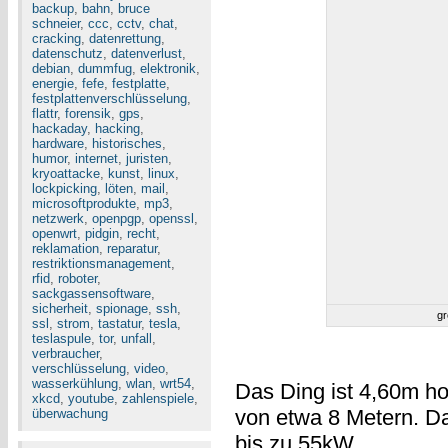
backup
,
bahn
,
bruce
schneier
,
ccc
,
cctv
,
chat
,
cracking
,
datenrettung
,
datenschutz
,
datenverlust
,
debian
,
dummfug
,
elektronik
,
energie
,
fefe
,
festplatte
,
festplattenverschlüsselung
,
flattr
,
forensik
,
gps
,
hackaday
,
hacking
,
hardware
,
historisches
,
humor
,
internet
,
juristen
,
kryoattacke
,
kunst
,
linux
,
lockpicking
,
löten
,
mail
,
microsoftprodukte
,
mp3
,
netzwerk
,
openpgp
,
openssl
,
openwrt
,
pidgin
,
recht
,
reklamation
,
reparatur
,
restriktionsmanagement
,
rfid
,
roboter
,
sackgassensoftware
,
sicherheit
,
spionage
,
ssh
,
gr
ssl
,
strom
,
tastatur
,
tesla
,
teslaspule
,
tor
,
unfall
,
verbraucher
,
verschlüsselung
,
video
,
wasserkühlung
,
wlan
,
wrt54
,
Das Ding ist 4,60m ho
xkcd
,
youtube
,
zahlenspiele
,
von etwa 8 Metern. D
überwachung
bis zu 55kW.