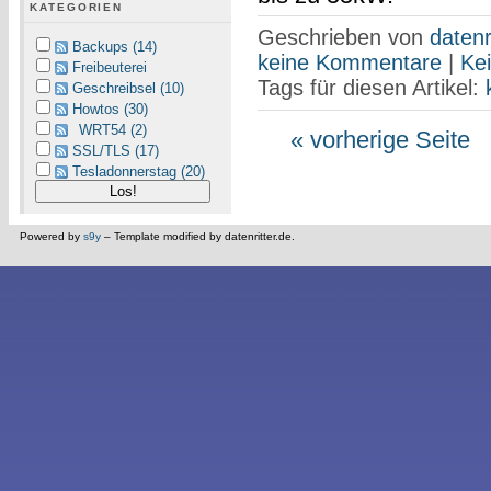
KATEGORIEN
Geschrieben von
datenr
Backups (14)
keine Kommentare
|
Ke
Freibeuterei
Tags für diesen Artikel:
Geschreibsel (10)
Howtos (30)
WRT54 (2)
« vorherige Seite
(
SSL/TLS (17)
Tesladonnerstag (20)
Powered by
s9y
– Template modified by datenritter.de.