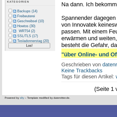
KATEGORIEN
Na dann. Ich bekomm
Backups (14)
Freibeuterei
Spannender dagegen d
Geschreibsel (10)
von Innovatek keinesw
Howtos (30)
passen. Mit einem Feu
WRT54 (2)
SSL/TLS (17)
erwärmen und weiten, 
Tesladonnerstag (20)
besteht die Gefahr, da
"über Online- und Off
Geschrieben von
datenr
Keine Trackbacks
Tags für diesen Artikel:
(Seite 1 
Powered by
s9y
– Template modified by datenritter.de.