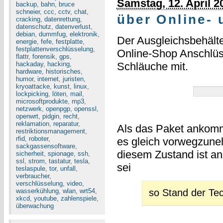
Samstag, 12. April 2
backup
,
bahn
,
bruce
schneier
,
ccc
,
cctv
,
chat
,
über Online- 
cracking
,
datenrettung
,
datenschutz
,
datenverlust
,
debian
,
dummfug
,
elektronik
,
Der Ausgleichsbehälte
energie
,
fefe
,
festplatte
,
festplattenverschlüsselung
,
Online-Shop Anschlü
flattr
,
forensik
,
gps
,
hackaday
,
hacking
,
Schläuche mit.
hardware
,
historisches
,
humor
,
internet
,
juristen
,
kryoattacke
,
kunst
,
linux
,
lockpicking
,
löten
,
mail
,
microsoftprodukte
,
mp3
,
netzwerk
,
openpgp
,
openssl
,
openwrt
,
pidgin
,
recht
,
reklamation
,
reparatur
,
Als das Paket ankommt,
restriktionsmanagement
,
rfid
,
roboter
,
es gleich vorwegzuneh
sackgassensoftware
,
diesem Zustand ist a
sicherheit
,
spionage
,
ssh
,
ssl
,
strom
,
tastatur
,
tesla
,
sei
teslaspule
,
tor
,
unfall
,
verbraucher
,
verschlüsselung
,
video
,
wasserkühlung
,
wlan
,
wrt54
,
so Stand der Tec
xkcd
,
youtube
,
zahlenspiele
,
überwachung