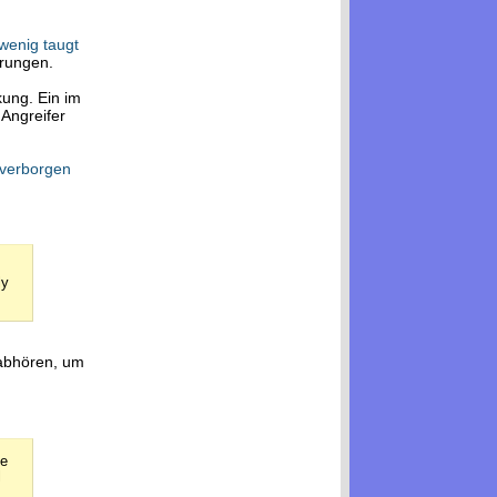
wenig taugt
hrungen.
kung. Ein im
Angreifer
verborgen
ly
 abhören, um
he
l