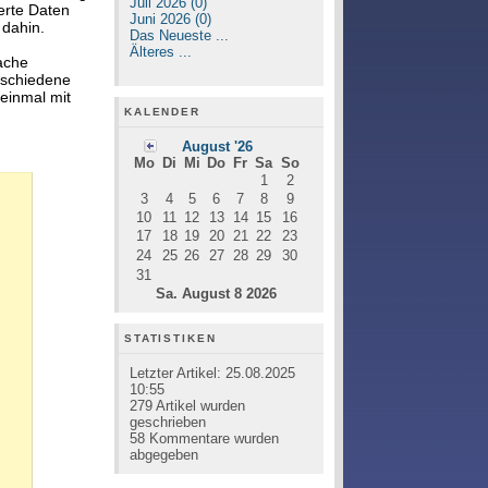
Juli 2026 (0)
erte Daten
Juni 2026 (0)
 dahin.
Das Neueste ...
Älteres ...
ache
rschiedene
einmal mit
KALENDER
August '26
Mo
Di
Mi
Do
Fr
Sa
So
1
2
3
4
5
6
7
8
9
10
11
12
13
14
15
16
17
18
19
20
21
22
23
24
25
26
27
28
29
30
31
Sa. August 8 2026
STATISTIKEN
Letzter Artikel:
25.08.2025
10:55
279
Artikel wurden
geschrieben
58
Kommentare wurden
abgegeben