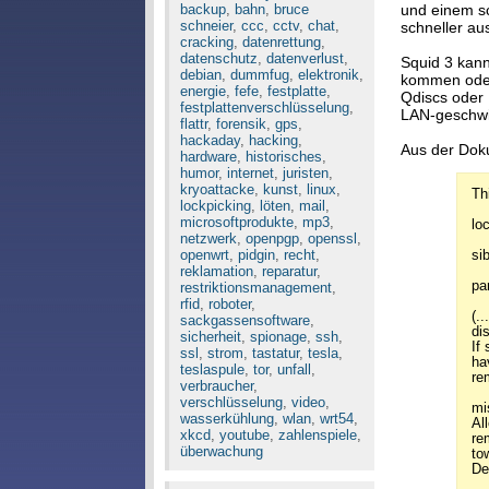
backup
,
bahn
,
bruce
und einem sc
schneier
,
ccc
,
cctv
,
chat
,
schneller au
cracking
,
datenrettung
,
datenschutz
,
datenverlust
,
Squid 3 kan
debian
,
dummfug
,
elektronik
,
kommen oder
energie
,
fefe
,
festplatte
,
Qdiscs oder
festplattenverschlüsselung
,
LAN-geschwin
flattr
,
forensik
,
gps
,
hackaday
,
hacking
,
Aus der Dok
hardware
,
historisches
,
humor
,
internet
,
juristen
,
kryoattacke
,
kunst
,
linux
,
Th
lockpicking
,
löten
,
mail
,
microsoftprodukte
,
mp3
,
lo
netzwerk
,
openpgp
,
openssl
,
openwrt
,
pidgin
,
recht
,
si
reklamation
,
reparatur
,
pa
restriktionsmanagement
,
rfid
,
roboter
,
(...
sackgassensoftware
,
di
sicherheit
,
spionage
,
ssh
,
If
ssl
,
strom
,
tastatur
,
tesla
,
ha
teslaspule
,
tor
,
unfall
,
re
verbraucher
,
verschlüsselung
,
video
,
mi
wasserkühlung
,
wlan
,
wrt54
,
Al
xkcd
,
youtube
,
zahlenspiele
,
re
überwachung
to
De