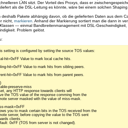
hnelleren LAN sitzt. Der Vorteil des Proxys, dass er zwischengespeich
sliefert als die DSL-Leitung es könnte, wäre bei einem solchen Shaping
n deshalb Pakete abhängig davon, ob die gelieferten Daten aus dem C
 nicht,
markieren
. Anhand der Markierung sortiert man die dann in ve
 Klassen — einmal Bandbreitenmanagement mit DSL-Geschwindigkeit, 
digkeit. Problem gelöst.
u:
is setting is configured by setting the source TOS values:
cal-hit=0xFF Value to mark local cache hits.
bling-hit=0xFF Value to mark hits from sibling peers.
rent-hit=0xFF Value to mark hits from parent peers.
)
sable-preserve-miss
 set, any HTTP response towards clients will
ve the TOS value of the response comming from the
mote server masked with the value of miss-mask.
ss-mask=0xFF
lows you to mask certain bits in the TOS received from the
mote server, before copying the value to the TOS sent
wards clients.
fault: 0xFF (TOS from server is not changed).