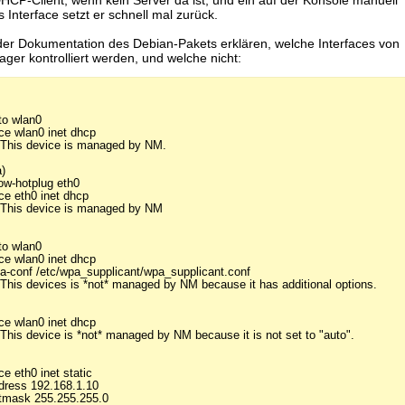
s Interface setzt er schnell mal zurück.
 der Dokumentation des Debian-Pakets erklären, welche Interfaces von
er kontrolliert werden, und welche nicht:
to wlan0
ace wlan0 inet dhcp
 This device is managed by NM.
a)
low-hotplug eth0
ace eth0 inet dhcp
 This device is managed by NM
to wlan0
ace wlan0 inet dhcp
a-conf /etc/wpa_supplicant/wpa_supplicant.conf
 This devices is *not* managed by NM because it has additional options.
ace wlan0 inet dhcp
 This device is *not* managed by NM because it is not set to "auto".
ce eth0 inet static
dress 192.168.1.10
tmask 255.255.255.0