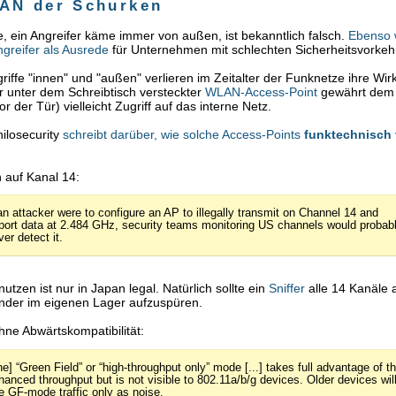
AN der Schurken
 ein Angreifer käme immer von außen, ist bekanntlich falsch.
Ebenso 
ngreifer als Ausrede
für Unternehmen mit schlechten Sicherheitsvorke
riffe "innen" und "außen" verlieren im Zeitalter der Funknetze ihre Wir
 unter dem Schreibtisch versteckter
WLAN-Access-Point
gewährt dem 
r der Tür) vielleicht Zugriff auf das interne Netz.
hilosecurity
schreibt darüber, wie solche Access-Points
funktechnisch
:
n auf Kanal 14:
 an attacker were to configure an AP to illegally transmit on Channel 14 and
port data at 2.484 GHz, security teams monitoring US channels would probab
er detect it.
utzen ist nur in Japan legal. Natürlich sollte ein
Sniffer
alle 14 Kanäle
nder im eigenen Lager aufzuspüren.
hne Abwärtskompatibilität:
he] “Green Field” or “high-throughput only” mode [...] takes full advantage of t
hanced throughput but is not visible to 802.11a/b/g devices. Older devices wil
e GF-mode traffic only as noise.