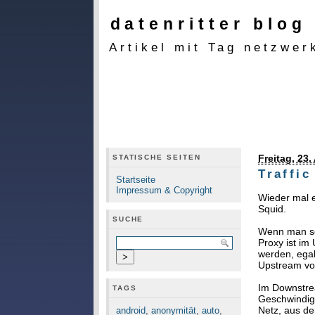
datenritter blog
Artikel mit Tag netzwer
Freitag, 23.
STATISCHE SEITEN
Traffi
Startseite
Impressum & Copyright
Wieder mal e
Squid.
SUCHE
Wenn man sei
Proxy ist im
werden, ega
Upstream von
Im Downstrea
TAGS
Geschwindigk
Netz, aus d
android
,
anonymität
,
auto
,