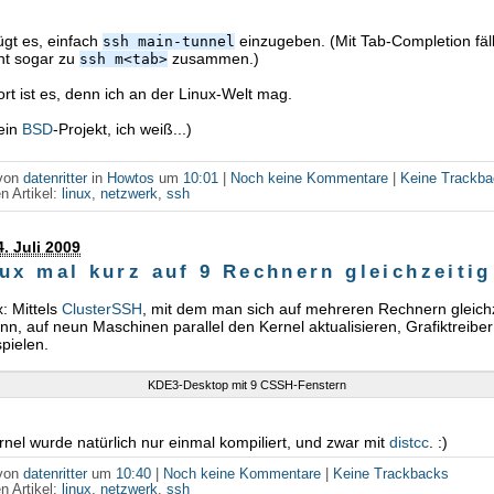
gt es, einfach
einzugeben. (Mit Tab-Completion fäl
ssh main-tunnel
cht sogar zu
zusammen.)
ssh m<tab>
rt ist es, denn ich an der Linux-Welt mag.
 ein
BSD
-Projekt, ich weiß...)
 von
datenritter
in
Howtos
um
10:01
|
Noch keine Kommentare
|
Keine Trackb
n Artikel:
linux
,
netzwerk
,
ssh
. Juli 2009
ux mal kurz auf 9 Rechnern gleichzeitig
x: Mittels
ClusterSSH
, mit dem man sich auf mehreren Rechnern gleichz
nn, auf neun Maschinen parallel den Kernel aktualisieren, Grafiktreibe
pielen.
KDE3-Desktop mit 9 CSSH-Fenstern
nel wurde natürlich nur einmal kompiliert, und zwar mit
distcc
. :)
 von
datenritter
um
10:40
|
Noch keine Kommentare
|
Keine Trackbacks
n Artikel:
linux
,
netzwerk
,
ssh