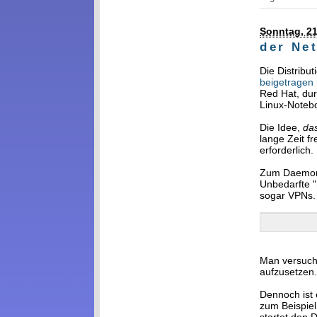
Sonntag, 21
der Ne
Die Distribu
beigetragen
Red Hat, dur
Linux-Notebo
Die Idee,
das
lange Zeit 
erforderlich.
Zum Daemon g
Unbedarfte "
sogar VPNs.
Man versuch
aufzusetzen.
Dennoch ist 
zum Beispie
startet den 