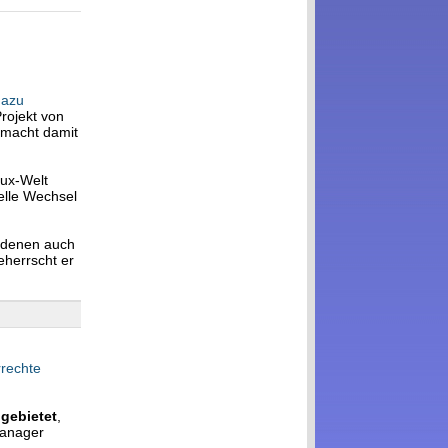
dazu
Projekt von
macht damit
nux-Welt
elle Wechsel
 denen auch
eherrscht er
rechte
gebietet
,
Manager