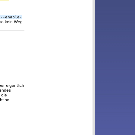
t
--enable-
lso kein Weg
er eigentlich
dendes
 die
ht so: