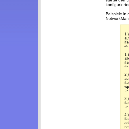
konfigurierte
Beispiele in
NetworkManag
1.)
au
if
->
1.
al
if
->
2.)
au
if
wp
->
3.)
if
->
4.)
ifa
ad
ne