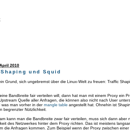
k
 April 2010
c Shaping und Squid
in Grund, sich ungebremst über die Linux-Welt zu freuen: Traffic Shap
ne Bandbreite fair verteilen will, dann hat man mit einem Proxy ein P
 Upstream Quelle aller Anfragen, die können also nicht nach User unte
l was man vorher in der
mangle table
angestellt hat. Ohnehin ist Shapi
 begrenzter Nützlichkeit.
m kann man die Bandbreite zwar fair verteilen, muss sich dann aber 
eit des Netzwerkes hinter dem Proxy richten. Das ist meistens langsa
em die Anfragen kommen. Zum Beispiel wenn der Proxy zwischen einer