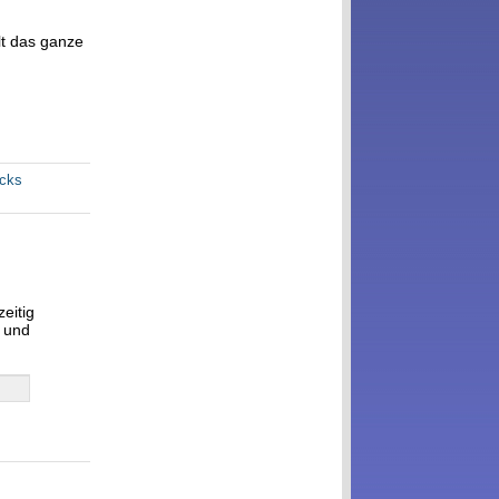
lt das ganze
acks
eitig
r und