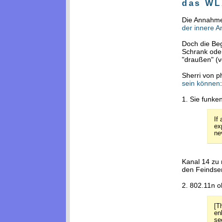
das WL
Die Annahme,
der innere A
Doch die Beg
Schrank oder
"draußen" (vo
Sherri von p
sein können
1. Sie funke
If
ex
nev
Kanal 14 zu n
den Feindse
2. 802.11n o
[T
en
se