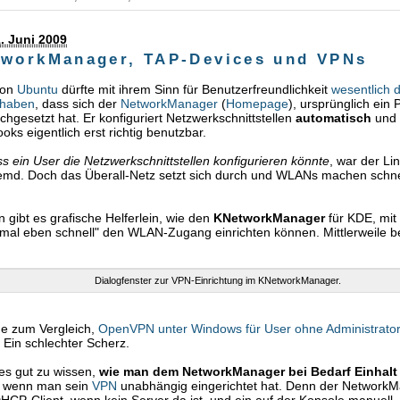
. Juni 2009
tworkManager, TAP-Devices und VPNs
tion
Ubuntu
dürfte mit ihrem Sinn für Benutzerfreundlichkeit
wesentlich 
 haben
, dass sich der
NetworkManager
(
Homepage
), ursprünglich ein 
chgesetzt hat. Er konfiguriert Netzwerkschnittstellen
automatisch
und 
oks eigentlich erst richtig benutzbar.
s ein User die Netzwerkschnittstellen konfigurieren könnte
, war der Li
fremd. Doch das Überall-Netz setzt sich durch und WLANs machen schn
ibt es grafische Helferlein, wie den
KNetworkManager
für KDE, mit
mal eben schnell" den WLAN-Zugang einrichten können. Mittlerweile b
Dialogfenster zur VPN-Einrichtung im KNetworkManager.
e zum Vergleich,
OpenVPN unter Windows für User ohne Administrator
 Ein schlechter Scherz.
es gut zu wissen,
wie man dem NetworkManager bei Bedarf Einhalt 
l wenn man sein
VPN
unabhängig eingerichtet hat. Denn der Network
DHCP-Client, wenn kein Server da ist, und ein auf der Konsole manuell