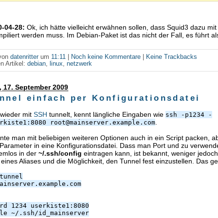
-04-28:
Ok, ich hätte vielleicht erwähnen sollen, dass Squid3 dazu mi
piliert werden muss. Im Debian-Paket ist das nicht der Fall, es führt a
 von
datenritter
um
11:11
|
Noch keine Kommentare
|
Keine Trackbacks
n Artikel:
debian
,
linux
,
netzwerk
, 17. September 2009
nnel einfach per Konfigurationsdatei
 wieder mit
SSH
tunnelt, kennt längliche Eingaben wie
ssh -p1234 -
.
rkiste1:8080 root@mainserver.example.com
nte man mit beliebigen weiteren Optionen auch in ein Script packen, ab
 Parameter in eine Konfigurationsdatei. Dass man Port und zu verwen
lemlos in der
~/.ssh/config
eintragen kann, ist bekannt, weniger jedoch
ines Aliases und die Möglichkeit, den Tunnel fest einzustellen. Das ge
tunnel
ainserver.example.com
rd 1234 userkiste1:8080
le ~/.ssh/id_mainserver