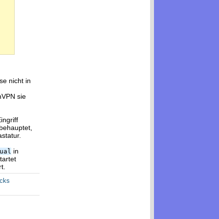
e nicht in
nVPN sie
ingriff
 behauptet,
astatur.
in
ual
artet
t.
acks