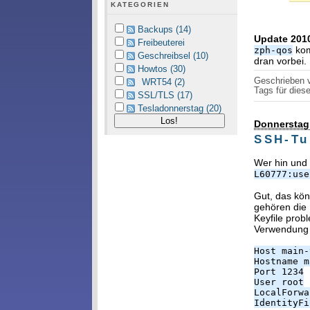
KATEGORIEN
Backups (14)
Update 2010
Freibeuterei
kom
zph-qos
Geschreibsel (10)
dran vorbei.
Howtos (30)
Geschrieben
WRT54 (2)
Tags für diese
SSL/TLS (17)
Tesladonnerstag (20)
Donnerstag
SSH-Tu
Wer hin und
L60777:use
Gut, das kön
gehören die
Keyfile prob
Verwendung e
Host main-
Hostname m
Port 1234
User root
LocalForwa
IdentityFi