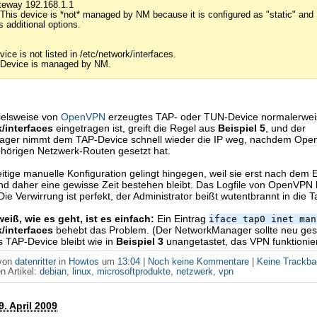
teway 192.168.1.1
 This device is *not* managed by NM because it is configured as "static" and
s additional options.
vice is not listed in /etc/network/interfaces.
 Device is managed by NM.
ielsweise von
OpenVPN
erzeugtes TAP- oder TUN-Device normalerweis
k/interfaces
eingetragen ist, greift die Regel aus
Beispiel 5
, und der
ger nimmt dem TAP-Device schnell wieder die IP weg, nachdem Ope
hörigen Netzwerk-Routen gesetzt hat.
eitige manuelle Konfiguration gelingt hingegen, weil sie erst nach dem E
 und daher eine gewisse Zeit bestehen bleibt. Das Logfile von OpenVPN
 Die Verwirrung ist perfekt, der Administrator beißt wutentbrannt in die T
iß, wie es geht, ist es einfach:
Ein Eintrag
iface tap0 inet man
k/interfaces
behebt das Problem. (Der NetworkManager sollte neu gest
 TAP-Device bleibt wie in
Beispiel 3
unangetastet, das VPN funktionier
 von
datenritter
in
Howtos
um
13:04
|
Noch keine Kommentare
|
Keine Trackb
n Artikel:
debian
,
linux
,
microsoftprodukte
,
netzwerk
,
vpn
9. April 2009