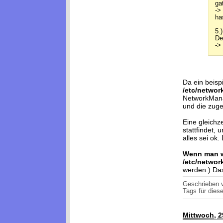
ga
->
ha
5.)
De
->
Da ein beisp
/etc/networ
NetworkMana
und die zuge
Eine gleichz
stattfindet,
alles sei ok.
Wenn man we
/etc/networ
werden.) Das
Geschrieben
Tags für diese
Mittwoch, 2