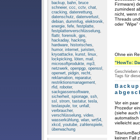
backup
,
bahn
,
bruce
Firmware) de
schneier
,
ccc
,
cctv
,
chat
,
zumindest ab
cracking
,
datenrettung
,
nicht, wenn 
datenschutz
,
datenverlust
,
Threads und
debian
,
dummfug
,
elektronik
,
oder "Wipe" 
energie
,
fefe
,
festplatte
,
festplattenverschlüsselung
,
flattr
,
forensik
,
gps
,
hackaday
,
hacking
,
hardware
,
historisches
,
humor
,
internet
,
juristen
,
kryoattacke
,
kunst
,
linux
,
Ohne ein Re
lockpicking
,
löten
,
mail
,
"HowTo: Dat
microsoftprodukte
,
mp3
,
netzwerk
,
openpgp
,
openssl
,
Geschrieben
openwrt
,
pidgin
,
recht
,
Tags für diese
reklamation
,
reparatur
,
restriktionsmanagement
,
Backup
rfid
,
roboter
,
sackgassensoftware
,
abgesc
sicherheit
,
spionage
,
ssh
,
ssl
,
strom
,
tastatur
,
tesla
,
Vor ein paar
teslaspule
,
tor
,
unfall
,
Prozedur ein
verbraucher
,
(siehe auch
verschlüsselung
,
video
,
automatisch 
wasserkühlung
,
wlan
,
wrt54
,
vielleicht a
xkcd
,
youtube
,
zahlenspiele
,
überwachung
TitaniumBack
keinen Fall 