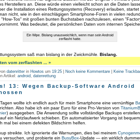
s Herstellers an. Diese würde einen vielleicht schon an die Daten lass
er die Installation eines Rettungssystems (Recovery) erlauben, startet
man nicht, wie in den einschlägigen Smartphone-Foren in vielen redun
 "How-Tos" mit großen bunten Buchstaben nachzulesen, einen "Factor
vornimmt. Was bedeutet, die persönlichen Daten vom internen Speicher
Ein Wipe. Bislang unausweichlich, wenn man sein Android
zerflasht hatte.
ttungssystem saß man bislang in der Zwickmühle.
Bislang.
en vom zerflashten ... »
 von
datenritter
in
Howtos
um
19:25
|
Noch keine Kommentare
|
Keine Trackb
n Artikel:
android
,
datenrettung
s! 13: Wegen Backup-Software Android
hossen
 Tagen wollte ich endlich auch für mein Smartphone eine vernünftige
B
richten. Also habe ich ein paar Euro für eine Pro-Version von
Titanium
hier
) ausgegeben. Die Anwendung sollte vollständige Backups erstelle
auf ein Netzlaufwerk schieben. Ein automatisierter Vorgang ist beque
uch mal bei einem defekten Bildschirm helfen.
up streikte. Ich ignorierte die Warnungen, dies bei meinem
Cynogenm
zu versuchen, und probierte ein
BusyBox
-Update — ein wirklich dummer