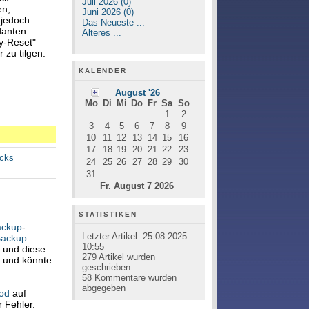
Juli 2026 (0)
en,
Juni 2026 (0)
 jedoch
Das Neueste ...
danten
Älteres ...
y-Reset"
 zu tilgen.
KALENDER
August '26
Mo
Di
Mi
Do
Fr
Sa
So
1
2
3
4
5
6
7
8
9
10
11
12
13
14
15
16
17
18
19
20
21
22
23
acks
24
25
26
27
28
29
30
31
Fr. August 7 2026
STATISTIKEN
ackup
-
Letzter Artikel:
25.08.2025
Backup
10:55
n und diese
279
Artikel wurden
m und könnte
geschrieben
58
Kommentare wurden
abgegeben
od
auf
 Fehler.