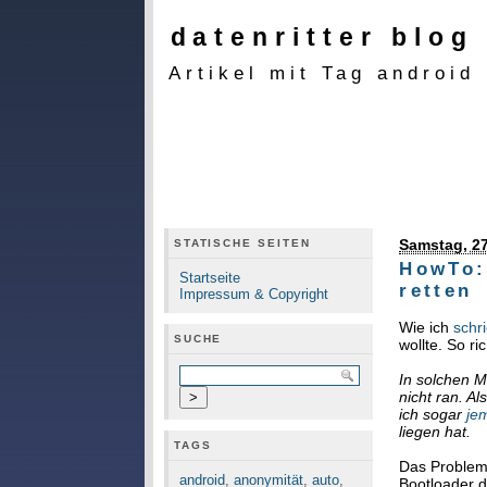
datenritter blog
Artikel mit Tag android
Samstag, 27
STATISCHE SEITEN
HowTo:
Startseite
retten
Impressum & Copyright
Wie ich
schr
SUCHE
wollte. So r
In solchen M
nicht ran. A
ich sogar
je
liegen hat.
TAGS
Das Problem 
android
,
anonymität
,
auto
,
Bootloader d