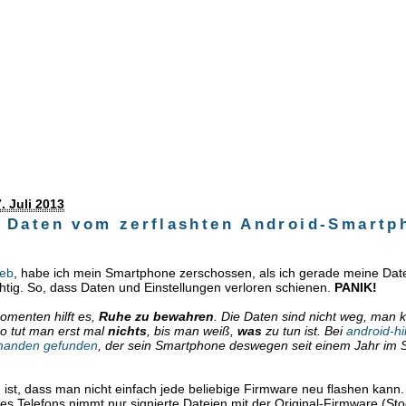
. Juli 2013
 Daten vom zerflashten Android-Smartp
ieb
, habe ich mein Smartphone zerschossen, als ich gerade meine Dat
ichtig. So, dass Daten und Einstellungen verloren schienen.
PANIK!
omenten hilft es,
Ruhe zu bewahren
. Die Daten sind nicht weg, man
lso tut man erst mal
nichts
, bis man weiß,
was
zu tun ist. Bei
android-hi
manden gefunden
, der sein Smartphone deswegen seit einem Jahr im 
ist, dass man nicht einfach jede beliebige Firmware neu flashen kann.
es Telefons nimmt nur signierte Dateien mit der Original-Firmware (Sto