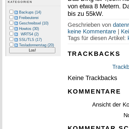
KATEGORIEN
von etwa 8 Metern. D
bis zu 55kW.
Backups (14)
Freibeuterei
Geschreibsel (10)
Geschrieben von
datenr
Howtos (30)
keine Kommentare
|
Ke
WRT54 (2)
Tags für diesen Artikel:
SSL/TLS (17)
Tesladonnerstag (20)
TRACKBACKS
Trackb
Keine Trackbacks
KOMMENTARE
Ansicht der K
N
KOMMENTAR SC