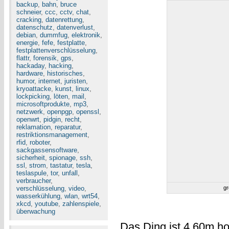
backup
,
bahn
,
bruce
schneier
,
ccc
,
cctv
,
chat
,
cracking
,
datenrettung
,
datenschutz
,
datenverlust
,
debian
,
dummfug
,
elektronik
,
energie
,
fefe
,
festplatte
,
festplattenverschlüsselung
,
flattr
,
forensik
,
gps
,
hackaday
,
hacking
,
hardware
,
historisches
,
humor
,
internet
,
juristen
,
kryoattacke
,
kunst
,
linux
,
lockpicking
,
löten
,
mail
,
microsoftprodukte
,
mp3
,
netzwerk
,
openpgp
,
openssl
,
openwrt
,
pidgin
,
recht
,
reklamation
,
reparatur
,
restriktionsmanagement
,
rfid
,
roboter
,
sackgassensoftware
,
sicherheit
,
spionage
,
ssh
,
ssl
,
strom
,
tastatur
,
tesla
,
teslaspule
,
tor
,
unfall
,
verbraucher
,
verschlüsselung
,
video
,
gr
wasserkühlung
,
wlan
,
wrt54
,
xkcd
,
youtube
,
zahlenspiele
,
überwachung
Das Ding ist 4,60m ho